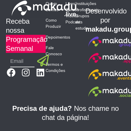
Quem
Lives
Instituições
Desenvolvido
Somos
Cursos
Profissionais
Vídeos
Grupos
por
Receba
Como
Podcasts
de
Produzir
makadu.grou
estudo
nossa
Depoimentos
Programação
Semanal
Fale
Conosco
Submit
Email
Termos e
F
I
L
Condições
a
n
i
c
s
n
e
t
k
b
a
e
Precisa de ajuda?
Nos chame no
o
g
d
chat da página!
o
r
i