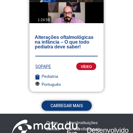
1:24:56
Alterações oftalmológicas
na infância – O que todo
pediatra deve saber!
SOPAPE
VÍDEO
Pediatria
Português
CARREGAR MAIS
Quem
Lives
Instituições
Desenvolvido
Somos
Cursos
Profissionais