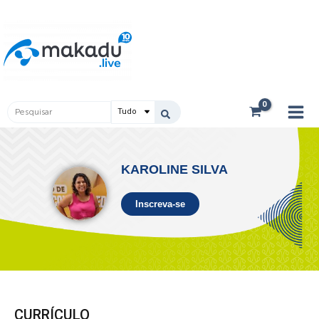
Ir
Main
para
Men
o
conteúdo
Pesquisar
...
KAROLINE SILVA
Inscreva-se
CURRÍCULO