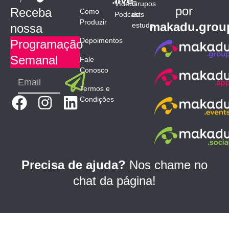
Vídeos
Grupos
por
Receba
Como
Podcasts
de
Produzir
makadu.grou
estudo
nossa
Depoimentos
Programação
Semanal
Fale
Conosco
Submit
Email
Termos e
F
I
L
Condições
a
n
i
c
s
n
e
t
k
b
a
e
Precisa de ajuda?
Nos chame no
o
g
d
chat da página!
o
r
i
k
a
n
m