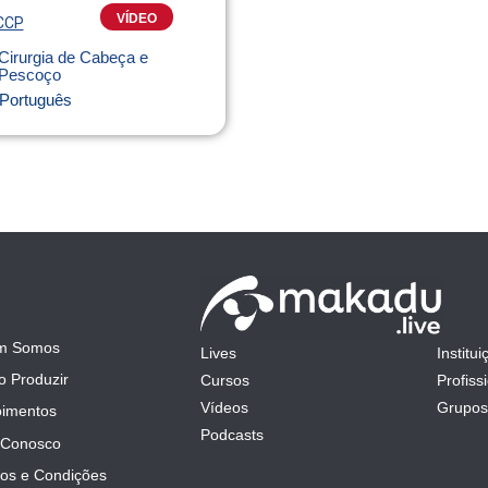
VÍDEO
CCP
Cirurgia de Cabeça e
Pescoço
Português
m Somos
Lives
Institui
mit
 Produzir
Cursos
Profiss
Vídeos
Grupos
imentos
Podcasts
 Conosco
os e Condições