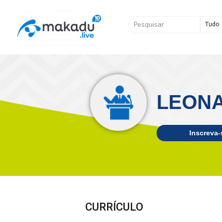
Ir
para
Pesquisar
o
...
conteúdo
LEONA
Inscreva-
CURRÍCULO