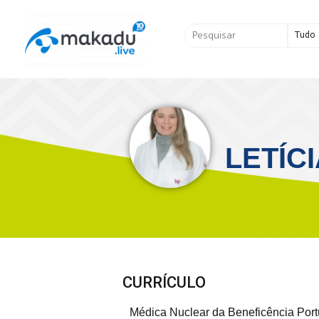
Ir
para
Pesquisar
o
...
conteúdo
LETÍC
CURRÍCULO
Médica Nuclear da Beneficência Por