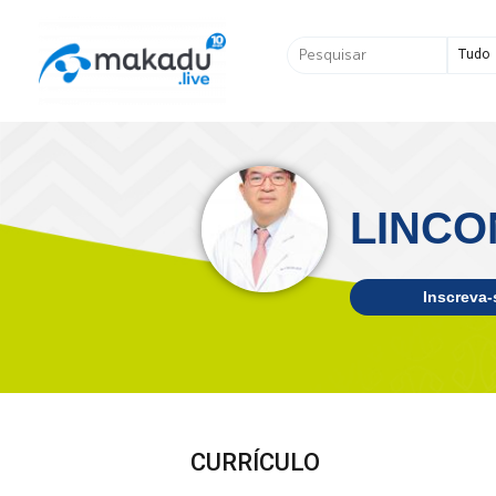
Ir
para
Pesquisar
o
...
conteúdo
LINCO
Inscreva-
CURRÍCULO