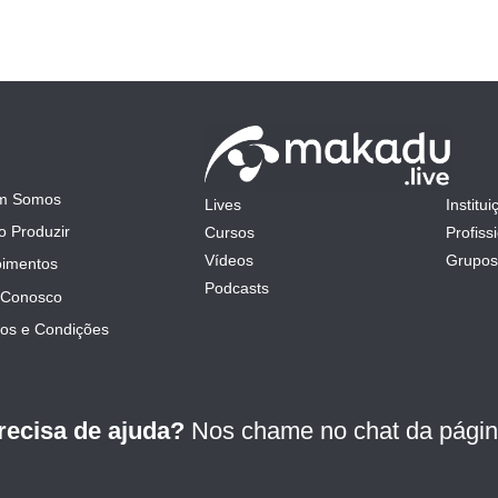
m Somos
Lives
Institui
mit
 Produzir
Cursos
Profiss
Vídeos
Grupos
imentos
Podcasts
 Conosco
os e Condições
recisa de ajuda?
Nos chame no chat da págin