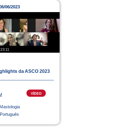
06/06/2023
:23:11
ghlights da ASCO 2023
VÍDEO
M
Mastologia
Português