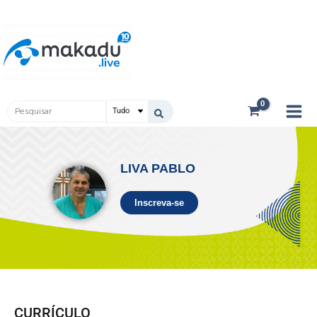
Ir
Main
para
Men
o
conteúdo
Pesquisar
...
LIVA PABLO
Inscreva-se
CURRÍCULO