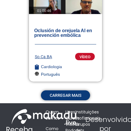
01:00:46
Oclusión de orejuela AI en
prevención embólica
So.Ca.BA
VÍDEO
Cardiologia
Português
CARREGAR MAIS
Quem
Lives
Instituições
Desenvolvid
Somos
Cursos
Profissionais
Vídeos
Grupos
por
Receba
Como
Podcasts
de