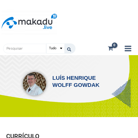
Ir
Main
para
Men
o
conteúdo
Pesquisar
...
LUÍS HENRIQUE
WOLFF GOWDAK
CURRÍCULO