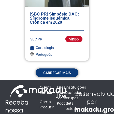
[SBC PR] Simpósio DAC:
Síndrome Isquêmica
Crônica em 2020
SBC PR
VÍDEO
Cardiologia
Português
CARREGAR MAIS
Quem
Lives
Instituições
Desenvolvid
Somos
Cursos
Profissionais
Vídeos
Grupos
por
Receba
Como
Podcasts
de
Produzir
makadu.gr
estudo
nossa