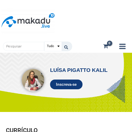
Ir
Main
para
Men
o
conteúdo
Pesquisar
...
LUÍSA PIGATTO KALIL
Inscreva-se
CURRÍCULO