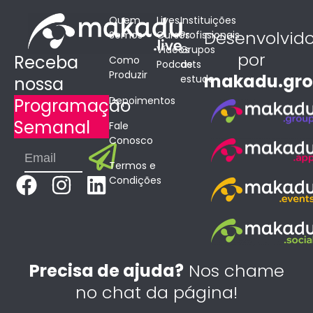
Quem
Lives
Instituições
Desenvolvid
Somos
Cursos
Profissionais
Vídeos
Grupos
por
Receba
Como
Podcasts
de
Produzir
makadu.gr
estudo
nossa
Depoimentos
Programação
Semanal
Fale
Conosco
Submit
Email
Termos e
F
I
L
Condições
a
n
i
c
s
n
e
t
k
b
a
e
Precisa de ajuda?
Nos chame
o
g
d
no chat da página!
o
r
i