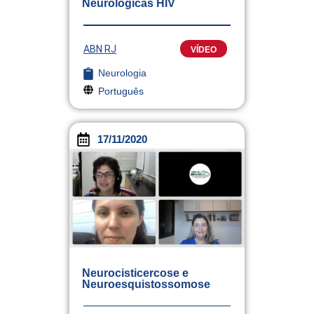
Neurológicas HIV
ABN RJ
VÍDEO
Neurologia
Português
17/11/2020
Neurocisticercose e
Neuroesquistossomose