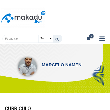
Ir
Main
para
Men
o
conteúdo
Pesquisar
...
MARCELO NAMEN
CURRÍCULO