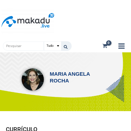
Ir
Main
para
Men
o
conteúdo
Pesquisar
...
MARIA ANGELA
ROCHA
CURRÍCULO