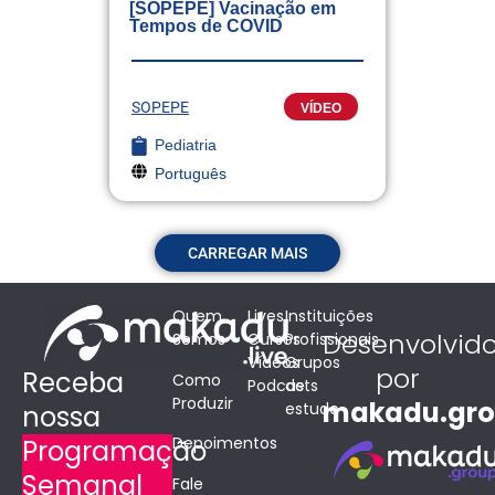
[SOPEPE] Vacinação em
Tempos de COVID
SOPEPE
VÍDEO
Pediatria
Português
CARREGAR MAIS
Quem
Lives
Instituições
Desenvolvid
Somos
Cursos
Profissionais
Vídeos
Grupos
por
Receba
Como
Podcasts
de
Produzir
makadu.gr
estudo
nossa
Depoimentos
Programação
Semanal
Fale