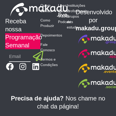
Quem
Lives
Instituições
Desenvolvido
Somos
Cursos
Profissionais
Vídeos
Grupos
por
Receba
Como
Podcasts
de
Produzir
makadu.grou
estudo
nossa
Depoimentos
Programação
Semanal
Fale
Conosco
Submit
Email
Termos e
F
I
L
Condições
a
n
i
c
s
n
e
t
k
b
a
e
Precisa de ajuda?
Nos chame no
o
g
d
chat da página!
o
r
i