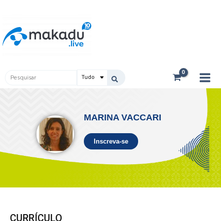
Ir
Main
para
Men
o
conteúdo
Pesquisar
...
MARINA VACCARI
Inscreva-se
CURRÍCULO