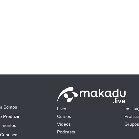
m Somos
Lives
Institui
mit
 Produzir
Cursos
Profiss
Vídeos
Grupos
imentos
Podcasts
 Conosco