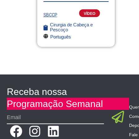
VÍDEO
SBCCP
Cirurgia de Cabeça e
Pescoço
Português
Receba nossa
Programação Semanal
Que
Sub
Email
Como
Depo
F
I
L
Fale