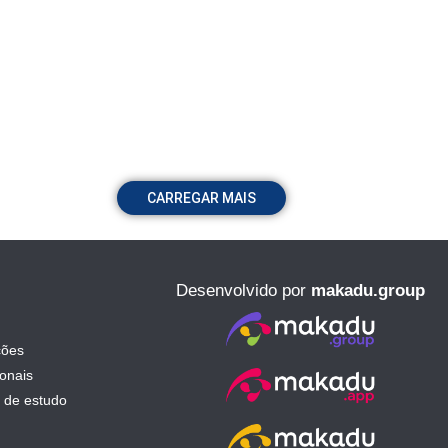
CARREGAR MAIS
Desenvolvido por
makadu.group
ções
ionais
 de estudo