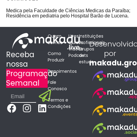
Medica pela Faculdade de Ciências Medicas da Paraíba;
Residência em pediatria pelo Hospital Barão de Lucena.
Quem
Lives
Instituições
Desenvolvid
Somos
Cursos
Profissionais
Vídeos
Grupos
por
Receba
Como
Podcasts
de
Produzir
makadu.gr
estudo
nossa
Depoimentos
Programação
Semanal
Fale
Conosco
Submit
Email
Termos e
F
I
L
Condições
a
n
i
c
s
n
e
t
k