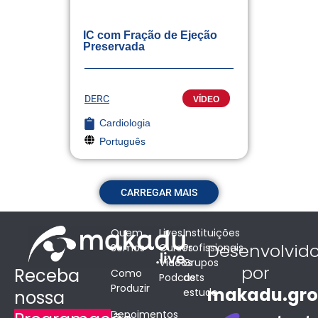
IC com Fração de Ejeção
Preservada
DERC
VÍDEO
Cardiologia
Português
CARREGAR MAIS
Quem
Lives
Instituições
Desenvolvid
Somos
Cursos
Profissionais
Vídeos
Grupos
por
Receba
Como
Podcasts
de
Produzir
makadu.gr
estudo
nossa
Depoimentos