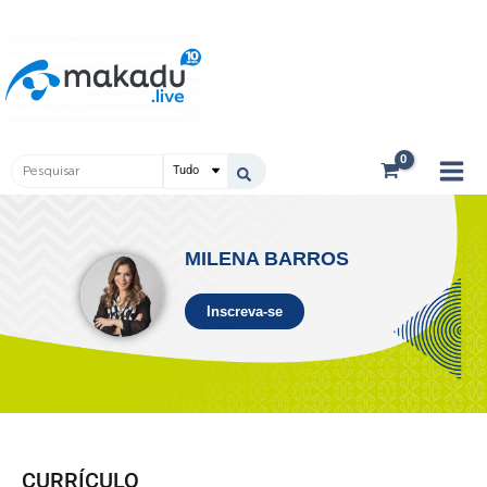
Ir
Main
para
Men
o
conteúdo
Pesquisar
...
MILENA BARROS
Inscreva-se
CURRÍCULO