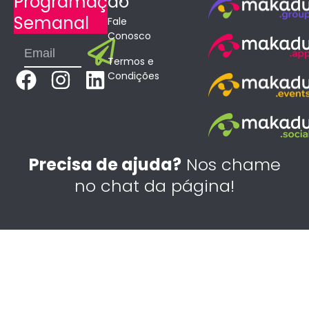
Programação
Semanal
Fale
Conosco
Submit
Email
Termos e
F
I
L
Condições
a
n
i
c
s
n
e
t
k
b
a
e
Precisa de ajuda?
Nos chame
o
g
d
no chat da página!
o
r
i
k
a
n
m