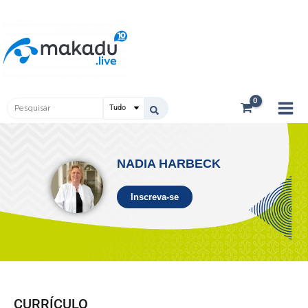
Ir
Main
para
Men
o
conteúdo
Pesquisar
...
NADIA HARBECK
Inscreva-se
CURRÍCULO