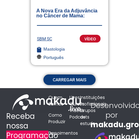
A Nova Era da Adjuvância
no Câncer de Mama:
SBM SC
VÍDEO
Mastologia
Português
CARREGAR MAIS
Quem
Lives
Instituições
Desenvolvid
Somos
Cursos
Profissionais
Vídeos
Grupos
por
Receba
Como
Podcasts
de
Produzir
makadu.gr
estudo
nossa
Depoimentos
Programação