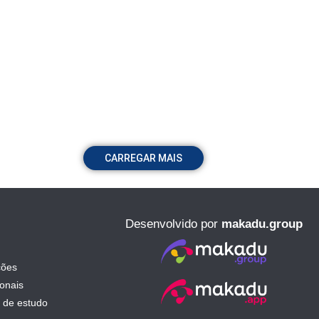
CARREGAR MAIS
Desenvolvido por
makadu.group
ções
ionais
 de estudo