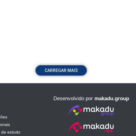
CARREGAR MAIS
Desenvolvido por
makadu.group
ções
ionais
 de estudo