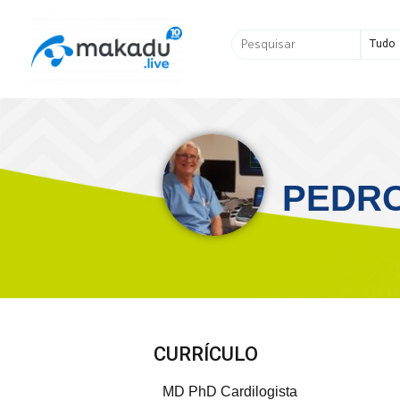
Ir
para
Pesquisar
o
...
conteúdo
PEDR
CURRÍCULO
MD PhD Cardilogista