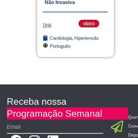
Não Invasiva
VÍDEO
DHA
Cardiologia
,
Hipertensão
Português
Receba nossa
Programação Semanal
Que
Sub
Email
Como
Depo