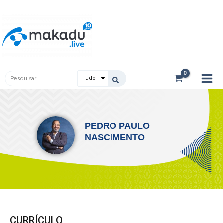
Ir
Main
para
Men
o
conteúdo
Pesquisar
...
PEDRO PAULO
NASCIMENTO
CURRÍCULO