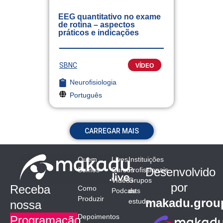
EEG quantitativo no exame
de rotina – aspectos
práticos e indicações
SBNC
VÍDEO
Neurofisiologia
Português
CARREGAR MAIS
Quem
Lives
Instituições
Desenvolvido
Somos
Cursos
Profissionais
Vídeos
Grupos
por
Receba
Como
Podcasts
de
Produzir
makadu.grou
estudo
nossa
Depoimentos
Programação