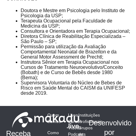
Doutora e Mestre em Psicologia pelo Instituto de
Psicologia da USP;
Terapeuta Ocupacional pela Faculdade de
Medicina da USP;
Consultora e Orientadora em Terapia Ocupacional;
Diretora Clínica de Reabilitação Especializada –
São Paulo – SP;
Permissão para utilização da Avaliação
Comportamental Neonatal de Brazelton e da
General Motor Assessment de Prechtl;
Instrutora Sênior em Terapia Ocupacional nos
Cursos de Tratamento Neuroevolutivo/Conceito
(Bobath) e de Curso de Bebês desde 1980
(Berna);
Supervisora Voluntaria do Núcleo de Bebes de
Risco em Saúde Mental do CAISM da UNIFESP
desde 2019.
Quem
Lives
Instituições
Desenvolvido
Somos
Cursos
Profissionais
Vídeos
Grupos
por
Receba
Como
Podcasts
de