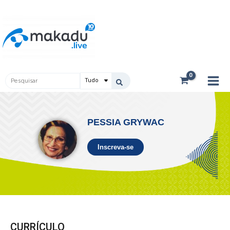
Ir
Main
para
Men
o
conteúdo
Pesquisar
...
PESSIA GRYWAC
Inscreva-se
CURRÍCULO