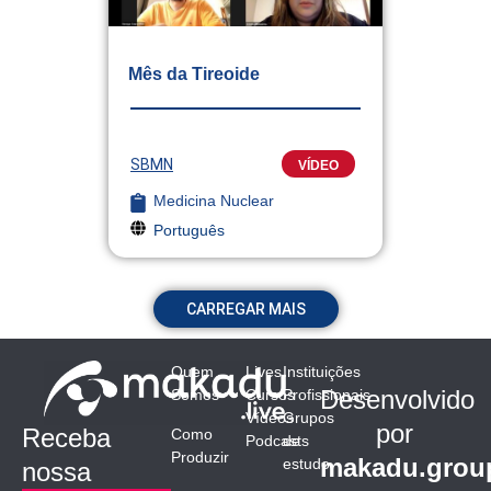
Mês da Tireoide
SBMN
VÍDEO
Medicina Nuclear
Português
CARREGAR MAIS
Quem
Lives
Instituições
Desenvolvido
Somos
Cursos
Profissionais
Vídeos
Grupos
por
Receba
Como
Podcasts
de
Produzir
makadu.grou
estudo
nossa