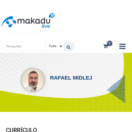
Ir
Main
para
Men
o
conteúdo
Pesquisar
...
RAFAEL MIDLEJ
CURRÍCULO