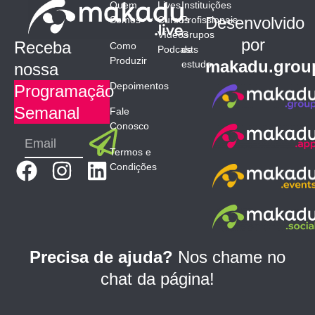
Quem
Lives
Instituições
Desenvolvido
Somos
Cursos
Profissionais
Vídeos
Grupos
por
Receba
Como
Podcasts
de
Produzir
makadu.grou
estudo
nossa
Depoimentos
Programação
Semanal
Fale
Conosco
Submit
Email
Termos e
F
I
L
Condições
a
n
i
c
s
n
e
t
k
b
a
e
Precisa de ajuda?
Nos chame no
o
g
d
chat da página!
o
r
i