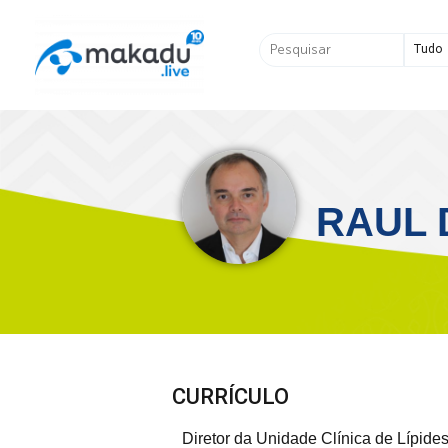
Ir
para
Pesquisar
o
...
conteúdo
RAUL 
CURRÍCULO
Diretor da Unidade Clínica de Lípid