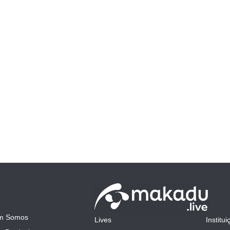
m Somos
Lives
Institui