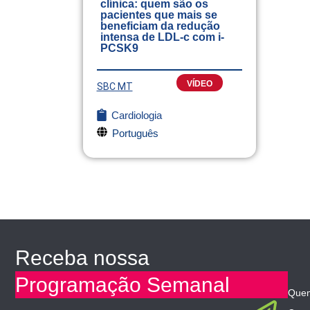
clínica: quem são os
pacientes que mais se
beneficiam da redução
intensa de LDL-c com i-
PCSK9
VÍDEO
SBC MT
Cardiologia
Português
Receba nossa
Programação Semanal
Que
Email