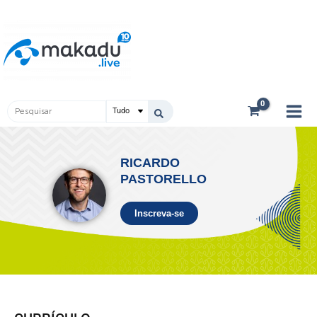
Ir
Main
para
Men
o
conteúdo
Pesquisar
...
RICARDO
PASTORELLO
Inscreva-se