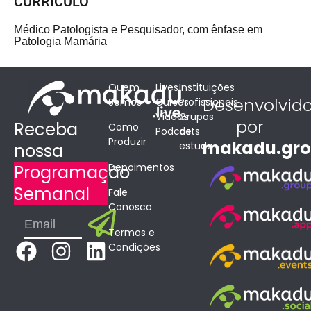
CURRÍCULO
Médico Patologista e Pesquisador, com ênfase em
Patologia Mamária
Quem
Lives
Instituições
Desenvolvid
Somos
Cursos
Profissionais
Vídeos
Grupos
por
Receba
Como
Podcasts
de
Produzir
makadu.gr
estudo
nossa
Depoimentos
Programação
Semanal
Fale
Conosco
Submit
Email
Termos e
F
I
L
Condições
a
n
i
c
s
n