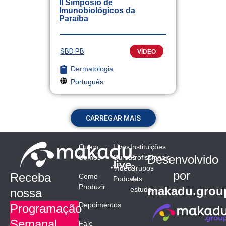
II Simpósio de
Imunobiológicos da
Paraíba
SBD PB
VÍDEO
Dermatologia
Português
CARREGAR MAIS
Quem
Lives
Instituições
Desenvolvido
Somos
Cursos
Profissionais
Vídeos
Grupos
por
Receba
Como
Podcasts
de
Produzir
makadu.grou
estudo
nossa
Depoimentos
Programação
Semanal
Fale