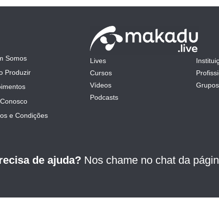
m Somos
Lives
Institui
mit
 Produzir
Cursos
Profiss
Vídeos
Grupos
imentos
Podcasts
 Conosco
os e Condições
recisa de ajuda?
Nos chame no chat da págin