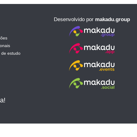
Desenvolvido por
makadu.group
ções
ionais
 de estudo
a!