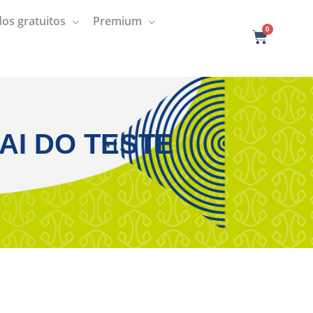
os gratuitos
Premium
0
C
a
r
t
I DO TESTE