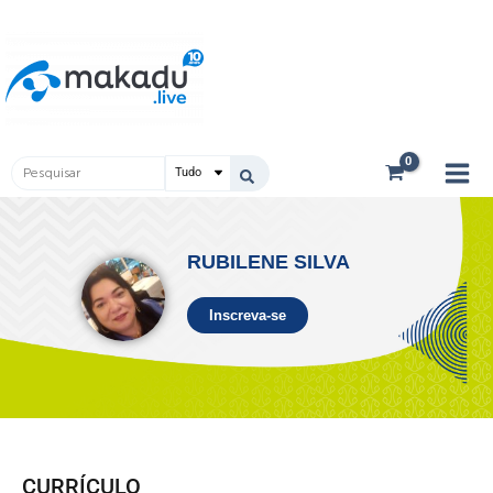
Ir
Main
para
Men
o
conteúdo
Pesquisar
...
RUBILENE SILVA
Inscreva-se
CURRÍCULO