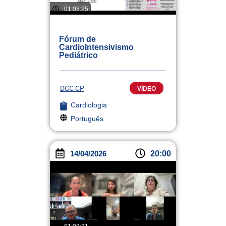
01:08:25
Fórum de
CardioIntensivismo
Pediátrico
DCC CP
VÍDEO
Cardiologia
Português
14/04/2026
20:00