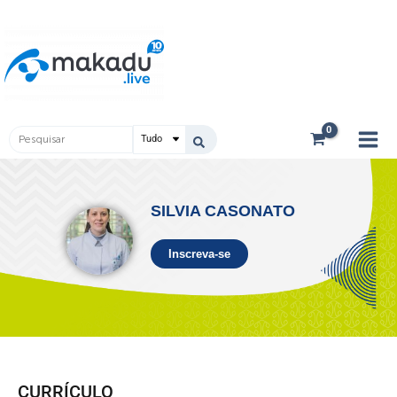
Ir
Main
para
Men
o
conteúdo
Pesquisar
...
SILVIA CASONATO
Inscreva-se
CURRÍCULO