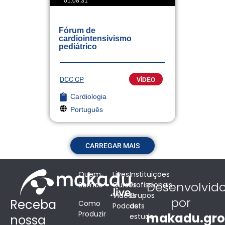
01:08:31
Fórum de
cardiointensivismo
pediátrico
DCC CP
VÍDEO
Cardiologia
Português
CARREGAR MAIS
Quem
Lives
Instituições
Desenvolvid
Somos
Cursos
Profissionais
Vídeos
Grupos
por
Receba
Como
Podcasts
de
Produzir
makadu.gr
estudo
nossa