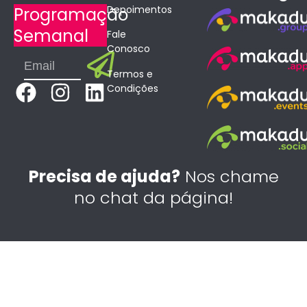
Depoimentos
Programação
Semanal
Fale
Conosco
Submit
Email
Termos e
F
I
L
Condições
a
n
i
c
s
n
e
t
k
b
a
e
Precisa de ajuda?
Nos chame
o
g
d
no chat da página!
o
r
i
k
a
n
m