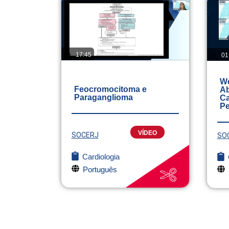
17:45
01
We
Feocromocitoma e
Ab
Paraganglioma
Ca
Pe
VÍDEO
SOCERJ
SO
Cardiologia
Português