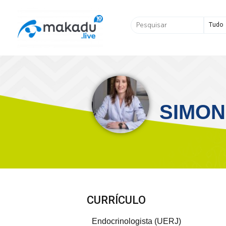
Ir
para
Pesquisar
o
...
conteúdo
SIMON
CURRÍCULO
Endocrinologista (UERJ)