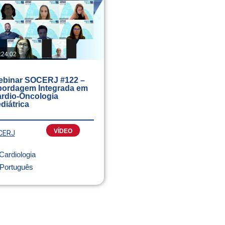
:24:02
binar SOCERJ #122 –
ordagem Integrada em
rdio-Oncologia
diátrica
VÍDEO
CERJ
Cardiologia
Português