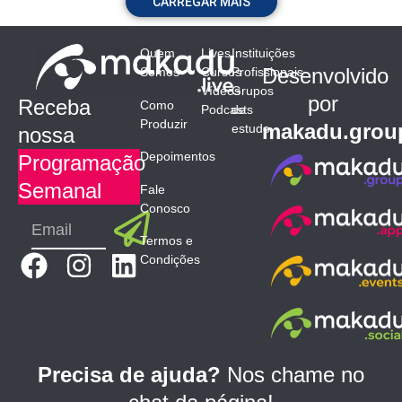
CARREGAR MAIS
Quem
Lives
Instituições
Desenvolvido
Somos
Cursos
Profissionais
Vídeos
Grupos
por
Receba
Como
Podcasts
de
Produzir
makadu.grou
estudo
nossa
Depoimentos
Programação
Semanal
Fale
Conosco
Submit
Email
Termos e
F
I
L
Condições
a
n
i
c
s
n
e
t
k
b
a
e
Precisa de ajuda?
Nos chame no
o
g
d