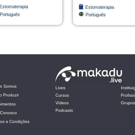
Estomaterapia
Estomaterapia
Português
Português
m Somos
Lives
Institui
mit
 Produzir
Cursos
Profiss
Vídeos
Grupos
imentos
Podcasts
 Conosco
os e Condições