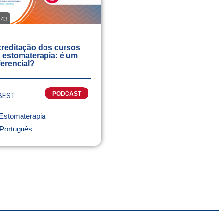
:43
reditação dos cursos
 estomaterapia: é um
ferencial?
PODCAST
BEST
Estomaterapia
Português