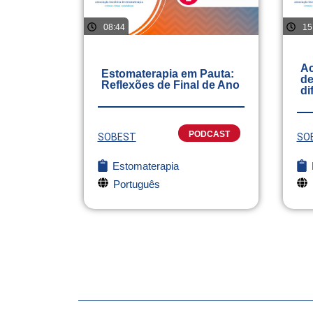
08:44
15
Ac
Estomaterapia em Pauta:
de
Reflexões de Final de Ano
di
PODCAST
SOBEST
SO
Estomaterapia
Português