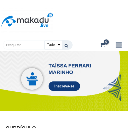
Ir
Main
para
Men
o
conteúdo
Pesquisar
...
TAÍSSA FERRARI
MARINHO
Inscreva-se