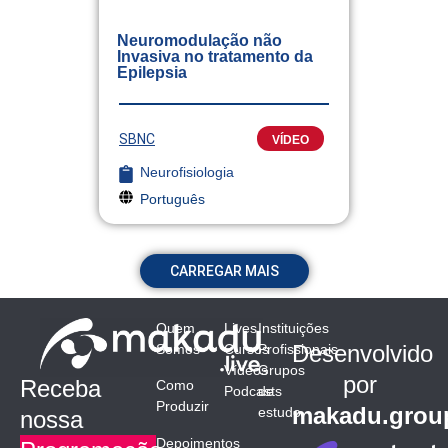
Neuromodulação não
Invasiva no tratamento da
Epilepsia
SBNC
VÍDEO
Neurofisiologia
Português
CARREGAR MAIS
Quem
Lives
Instituições
Desenvolvido
Somos
Cursos
Profissionais
Vídeos
Grupos
por
Receba
Como
Podcasts
de
Produzir
makadu.grou
estudo
nossa
Depoimentos