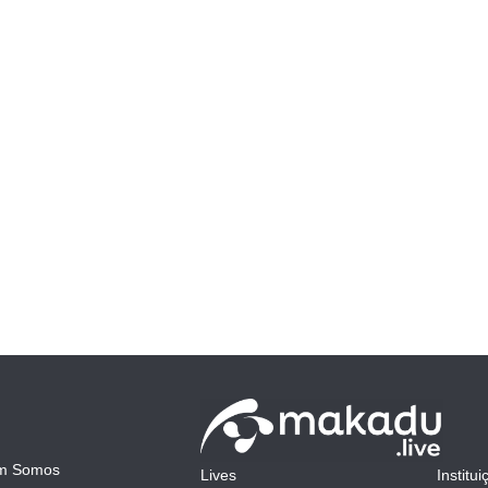
m Somos
Lives
Institui