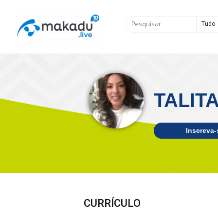
Ir
para
Pesquisar
o
...
conteúdo
TALIT
Inscreva-
CURRÍCULO