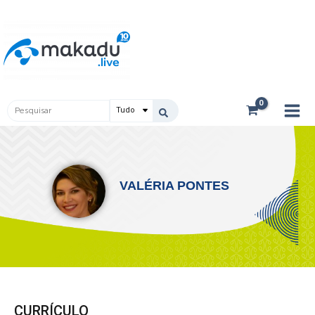
Ir
Main
para
Men
o
conteúdo
Pesquisar
...
VALÉRIA PONTES
CURRÍCULO