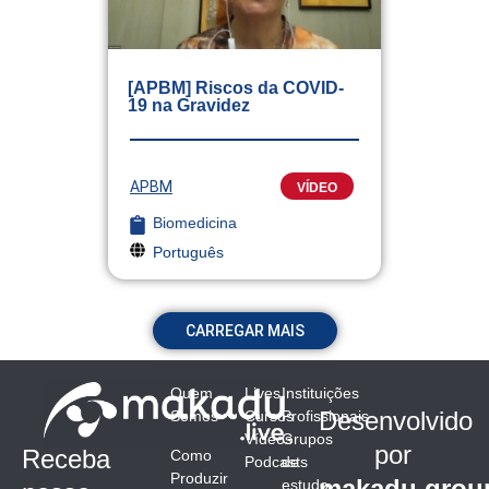
[APBM] Riscos da COVID-
19 na Gravidez
APBM
VÍDEO
Biomedicina
Português
CARREGAR MAIS
Quem
Lives
Instituições
Desenvolvido
Somos
Cursos
Profissionais
Vídeos
Grupos
por
Receba
Como
Podcasts
de
Produzir
makadu.grou
estudo