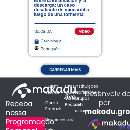
Entre la inflamación y la
descarga: un caso
desafiante de miocarditis
luego de una tormenta
So.Ca.BA
VÍDEO
Cardiologia
Português
CARREGAR MAIS
Quem
Lives
Instituições
Desenvolvid
Somos
Cursos
Profissionais
Vídeos
Grupos
por
Receba
Como
Podcasts
de
Produzir
makadu.gr
estudo
nossa
Depoimentos
Programação