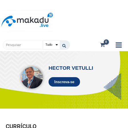
Ir
Main
para
Men
o
conteúdo
Pesquisar
...
HECTOR VETULLI
Inscreva-se
CURRÍCULO