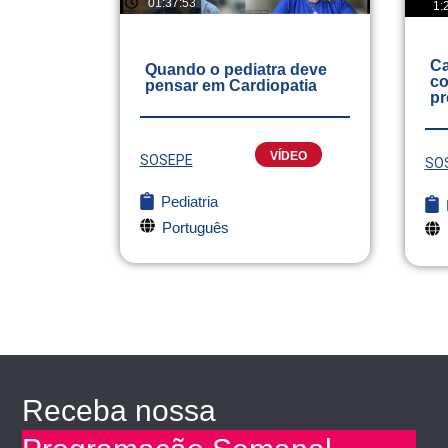
01:37:53
1:
Ca
Quando o pediatra deve
co
pensar em Cardiopatia
pr
VÍDEO
SOSEPE
SO
Pediatria
Português
Receba nossa