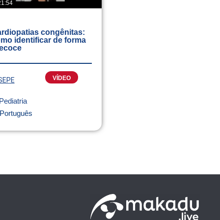
21:54
rdiopatias congênitas:
mo identificar de forma
ecoce
VÍDEO
SEPE
Pediatria
Português