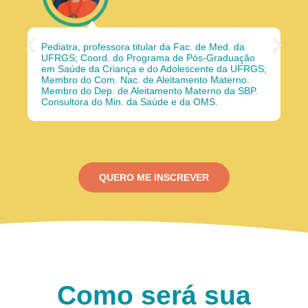
P
Pediatra, professora titular da Fac. de Med. da
N
Ped
UFRGS; Coord. do Programa de Pós-Graduação
Un
em Saúde da Criança e do Adolescente da UFRGS;
Me
Membro do Com. Nac. de Aleitamento Materno.
Hu
r
e
Membro do Dep. de Aleitamento Materno da SBP.
e 
Consultora do Min. da Saúde e da OMS.
Ma
Co
e
x
v
t
QUERO ME INSCREVER
i
o
u
Como será sua