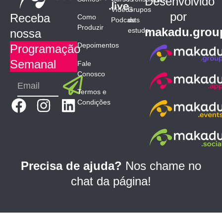
Desenvolvido
Vídeos
Grupos
por
Receba
Como
Podcasts
de
Produzir
makadu.grou
estudo
nossa
Depoimentos
Programação
Semanal
Fale
Conosco
Submit
Email
Termos e
F
I
L
Condições
a
n
i
c
s
n
e
t
k
b
a
e
Precisa de ajuda?
Nos chame no
o
g
d
chat da página!
o
r
i
k
a
n