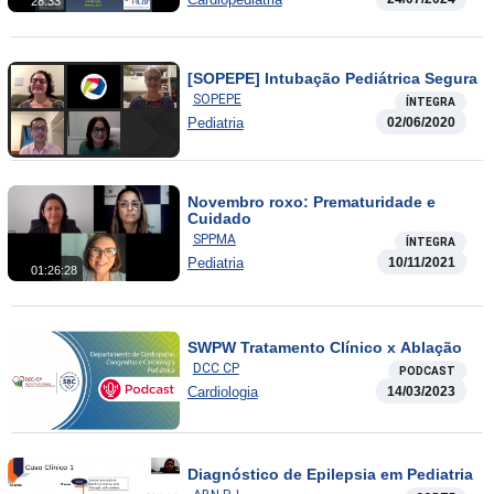
28:33
[SOPEPE] Intubação Pediátrica Segura
SOPEPE
ÍNTEGRA
Pediatria
02/06/2020
Novembro roxo: Prematuridade e
Cuidado
SPPMA
ÍNTEGRA
Pediatria
10/11/2021
01:26:28
SWPW Tratamento Clínico x Ablação
DCC CP
PODCAST
Cardiologia
14/03/2023
Diagnóstico de Epilepsia em Pediatria