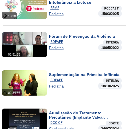
Intolerância a lactose
SPMS
PODCAST
Pediatria
15/03/2025
18:28
Fórum de Prevenção da Violência
SOPAPE
ÍNTEGRA
Pediatria
18/05/2022
02:51:33
Suplementação na Primeira Infância
SOPAPE
ÍNTEGRA
Pediatria
18/10/2025
02:34:36
Atualização do Tratamento
Percutâneo (Implante Valvar
Percutâneo)
DCC CP
CORTE
Cardiopediatria
24/07/2024