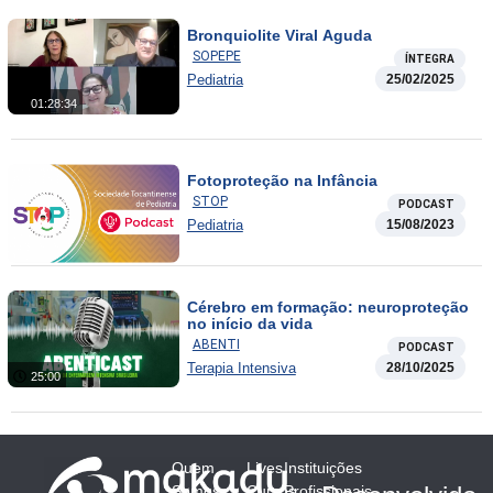
Bronquiolite Viral Aguda
SOPEPE
ÍNTEGRA
Pediatria
25/02/2025
01:28:34
Fotoproteção na Infância
STOP
PODCAST
Pediatria
15/08/2023
Cérebro em formação: neuroproteção
no início da vida
ABENTI
PODCAST
Terapia Intensiva
28/10/2025
25:00
Quem
Lives
Instituições
Somos
Cursos
Profissionais