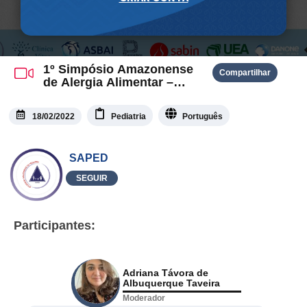
1º Simpósio Amazonense
Compartilhar
de Alergia Alimentar –
Parte 2
18/02/2022
Pediatria
Português
SAPED
SEGUIR
Participantes:
Adriana Távora de
Albuquerque Taveira
Moderador