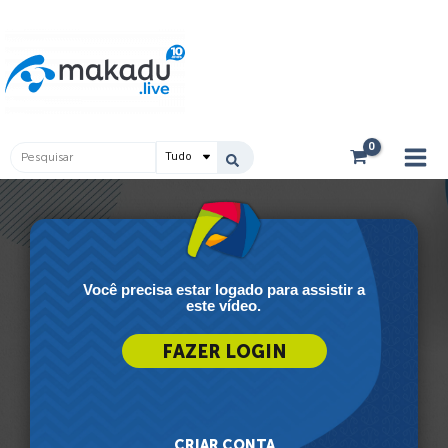
Ir
Main
para
Men
o
conteúdo
Pesquisar
...
Você precisa estar logado para assistir a
este vídeo.