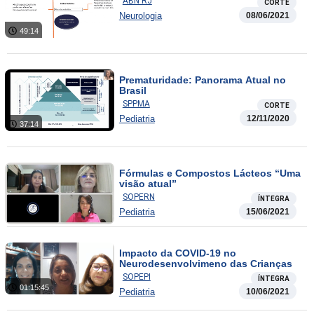
ABN RJ
CORTE
Neurologia
08/06/2021
49:14
Prematuridade: Panorama Atual no
Brasil
SPPMA
CORTE
Pediatria
12/11/2020
37:14
Fórmulas e Compostos Lácteos “Uma
visão atual”
SOPERN
ÍNTEGRA
Pediatria
15/06/2021
Impacto da COVID-19 no
Neurodesenvolvimeno das Crianças
SOPEPI
ÍNTEGRA
01:15:45
Pediatria
10/06/2021