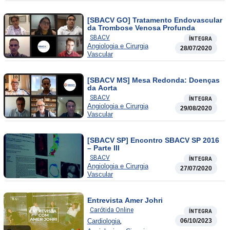
[SBACV GO] Tratamento Endovascular
da Trombose Venosa Profunda
SBACV
ÍNTEGRA
Angiologia e Cirurgia
28/07/2020
Vascular
[SBACV MS] Mesa Redonda: Doenças
da Aorta
SBACV
ÍNTEGRA
Angiologia e Cirurgia
29/08/2020
Vascular
[SBACV SP] Encontro SBACV SP 2016
– Parte III
SBACV
ÍNTEGRA
Angiologia e Cirurgia
27/07/2020
Vascular
Entrevista Amer Johri
Carótida Online
ÍNTEGRA
,
Cardiologia
06/10/2023