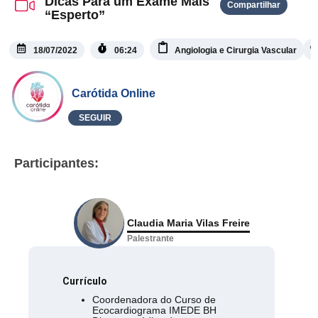
Dicas Para um Exame Mais
Compartilhar
“Esperto”
18/07/2022
06:24
Angiologia e Cirurgia Vascular
Carótida Online
SEGUIR
Participantes:
Claudia Maria Vilas Freire
Palestrante
Currículo
Coordenadora do Curso de
Ecocardiograma IMEDE BH