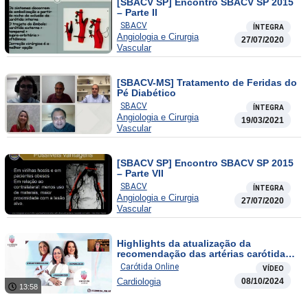
[SBACV SP] Encontro SBACV SP 2015
– Parte II
SBACV
ÍNTEGRA
Angiologia e Cirurgia
27/07/2020
Vascular
[SBACV-MS] Tratamento de Feridas do
Pé Diabético
SBACV
ÍNTEGRA
Angiologia e Cirurgia
19/03/2021
Vascular
[SBACV SP] Encontro SBACV SP 2015
– Parte VII
SBACV
ÍNTEGRA
Angiologia e Cirurgia
27/07/2020
Vascular
Highlights da atualização da
recomendação das artérias carótidas
e vertebrais. O que temos de novo?
Carótida Online
VÍDEO
Cardiologia
08/10/2024
13:58