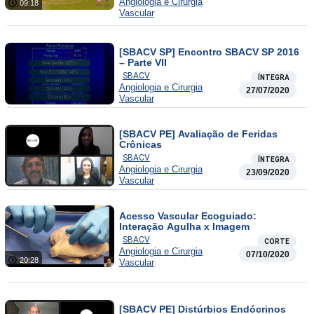
Angiologia e Cirurgia
09:18
Vascular
[SBACV SP] Encontro SBACV SP 2016
– Parte VII
SBACV
ÍNTEGRA
Angiologia e Cirurgia
27/07/2020
Vascular
[SBACV PE] Avaliação de Feridas
Crônicas
SBACV
ÍNTEGRA
Angiologia e Cirurgia
23/09/2020
Vascular
Acesso Vascular Ecoguiado:
Interação Agulha x Imagem
SBACV
CORTE
Angiologia e Cirurgia
07/10/2020
20:28
Vascular
[SBACV PE] Distúrbios Endócrinos