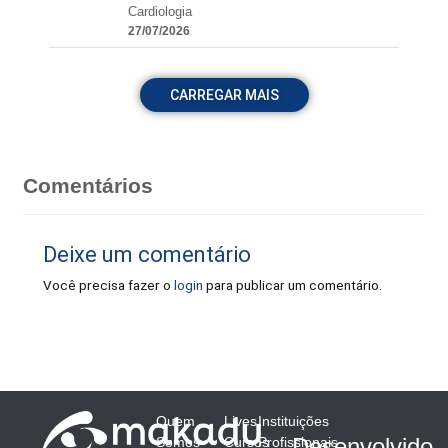
Cardiologia
27/07/2026
CARREGAR MAIS
Comentários
Deixe um comentário
Você precisa fazer o
login
para publicar um comentário.
Quem
Lives
Instituições
Desenvolvido
Somos
Cursos
Profissionais