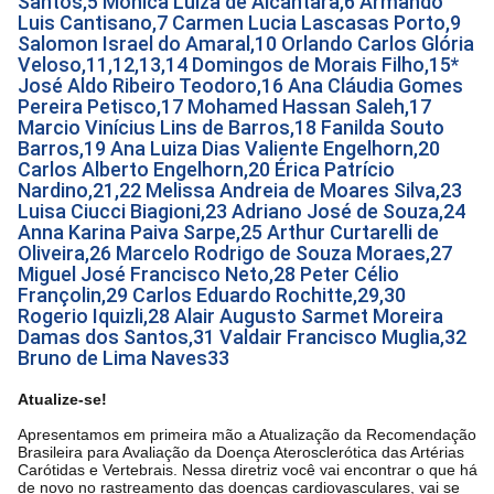
Santos,5 Monica Luiza de Alcantara,6 Armando
Luis Cantisano,7 Carmen Lucia Lascasas Porto,9
Salomon Israel do Amaral,10 Orlando Carlos Glória
Veloso,11,12,13,14 Domingos de Morais Filho,15*
José Aldo Ribeiro Teodoro,16 Ana Cláudia Gomes
Pereira Petisco,17 Mohamed Hassan Saleh,17
Marcio Vinícius Lins de Barros,18 Fanilda Souto
Barros,19 Ana Luiza Dias Valiente Engelhorn,20
Carlos Alberto Engelhorn,20 Érica Patrício
Nardino,21,22 Melissa Andreia de Moares Silva,23
Luisa Ciucci Biagioni,23 Adriano José de Souza,24
Anna Karina Paiva Sarpe,25 Arthur Curtarelli de
Oliveira,26 Marcelo Rodrigo de Souza Moraes,27
Miguel José Francisco Neto,28 Peter Célio
Françolin,29 Carlos Eduardo Rochitte,29,30
Rogerio Iquizli,28 Alair Augusto Sarmet Moreira
Damas dos Santos,31 Valdair Francisco Muglia,32
Bruno de Lima Naves33
Atualize-se!
Apresentamos em primeira mão a Atualização da Recomendação
Brasileira para Avaliação da Doença Aterosclerótica das Artérias
Carótidas e Vertebrais. Nessa diretriz você vai encontrar o que há
de novo no rastreamento das doenças cardiovasculares, vai se