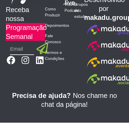
Vídeos
Grupos
por
Receba
Como
Podcasts
de
Produzir
makadu.grou
estudo
nossa
Depoimentos
Programação
Semanal
Fale
Conosco
Submit
Email
Termos e
F
I
L
Condições
a
n
i
c
s
n
e
t
k
b
a
e
Precisa de ajuda?
Nos chame no
o
g
d
chat da página!
o
r
i
k
a
n
m