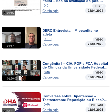
Fallot – Eco na avaliação do pós-
operatório tardio
DIC
CORTE
Cardiologia
22/04/2024
29:15
DERC Entrevista – Miocardite no
atleta
DERC
VÍDEO
Cardiologia
27/01/2025
21:47
Congênita I = CIA, FOP e PCA Hospital
de Clínicas da Universidade Federal
de Uberlândia
SMC
VÍDEO
Cardiologia
03/05/2024
01:20:03
Conversas sobre Hipertensão –
Testosterona: Reposição ou Risco?
Um olhar técnico sobre hormônios e o
DHA
PODCAST
coração
Cardiologia
11/08/2025
10:41