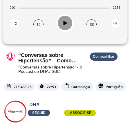
0:00
22:53
Play
1x
15
30
“Conversas sobre
Compartilhar
Hipertensão” – Como
conduzir crises
“Conversas sobre Hipertensão" - o
hipertensivas
Podcast do DHA / SBC
21/04/2025
22:53
Cardiologia
Português
DHA
SEGUIR
ASSOCIE-SE