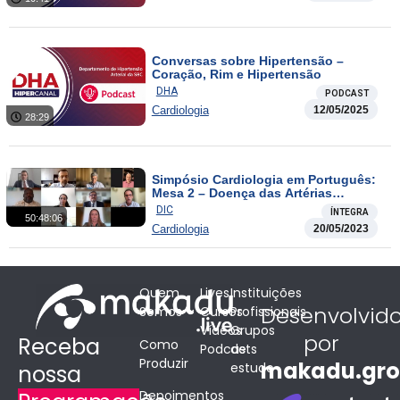
Conversas sobre Hipertensão –
Coração, Rim e Hipertensão
DHA
PODCAST
Cardiologia
12/05/2025
28:29
Simpósio Cardiologia em Português:
Mesa 2 – Doença das Artérias
Coronárias na África
DIC
ÍNTEGRA
50:48:06
Cardiologia
20/05/2023
Quem
Lives
Instituições
Desenvolvid
Somos
Cursos
Profissionais
Vídeos
Grupos
por
Receba
Como
Podcasts
de
Produzir
makadu.gr
estudo
nossa
Depoimentos