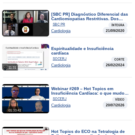
[SBC PR] Diagnóstico Diferencial das
Cardiomiopatias Restritivas. Dos
Exames de Imagem a Amiloidose. O
SBC PR
ÍNTEGRA
que há de novo?
Cardiologia
21/09/2020
Espiritualidade e Insuficiência
cardíaca
SOCERJ
CORTE
Cardiologia
26/02/2024
11:31
Webinar #269 – Hot Topics em
Insuficiência Cardíaca: o que mudou
em 2026?
SOCERJ
VÍDEO
Cardiologia
20/07/2026
01:33:42
Hot Topics do ECO na Tetralogia de