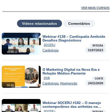
VER MAIS CURSOS
Videos relacionados
Comentários
Webinar #138 – Cardiopatia Amiloide
Desafios Diagnósticos
SOCERJ
ÍNTEGRA
Cardiologia
31/07/2023
01:38:21
O Marketing Digital na Nova Era e
Relação Médico-Paciente
DHA
CORTE
,
Cardiologia
Hipertensão
24/11/2020
31:43
Webinar SOCERJ #182 – O manejo
contemporâneo das arritmias na
insuficiência cardíaca
SOCERJ
ÍNTEGRA