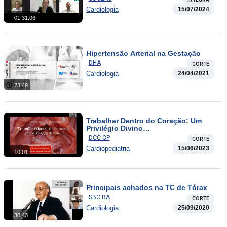
Cardiologia
15/07/2024
01:31:06
Hipertensão Arterial na Gestação
DHA
CORTE
Cardiologia
24/04/2021
23:49
Trabalhar Dentro do Coração: Um
Privilégio Divino…
DCC CP
CORTE
Cardiopediatria
15/06/2023
10:01
Principais achados na TC de Tórax
SBC BA
CORTE
Cardiologia
25/09/2020
30:43