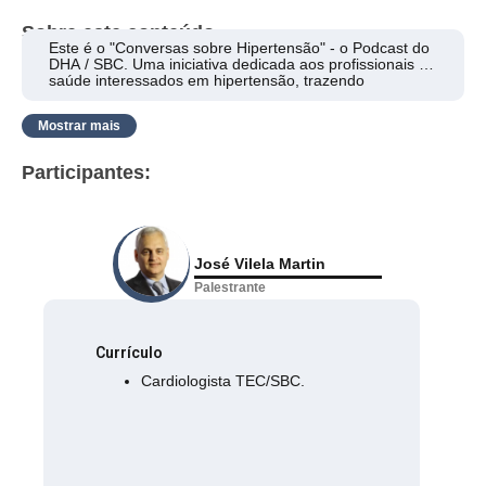
Sobre este conteúdo
Este é o "Conversas sobre Hipertensão" - o Podcast do
DHA / SBC. Uma iniciativa dedicada aos profissionais de
saúde interessados em hipertensão, trazendo
conteúdos relevantes e atualizados para você. Junte-se
a nós para explorar os desafios e avanços no cuidado
Mostrar mais
ao paciente hipertenso.
Participantes:
José Vilela Martin
Palestrante
Currículo
Cardiologista TEC/SBC.