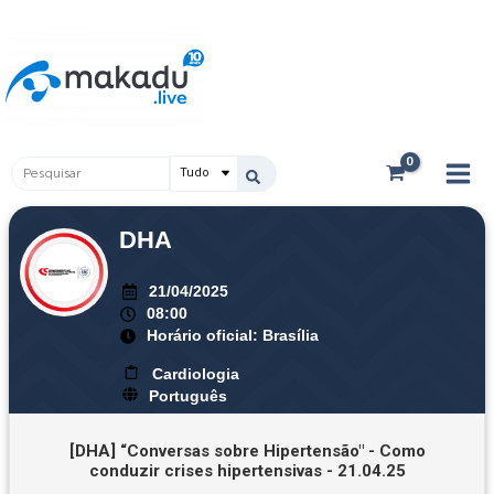
Ir
Main
para
Men
o
conteúdo
Pesquisar
...
DHA
21/04/2025
08:00
Horário oficial: Brasília
Cardiologia
Português
[DHA] “Conversas sobre Hipertensão" - Como
conduzir crises hipertensivas - 21.04.25