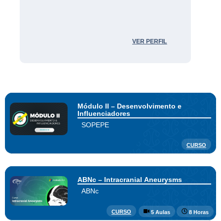
VER PERFIL
Módulo II – Desenvolvimento e
Influenciadores
SOPEPE
CURSO
ABNc – Intracranial Aneurysms
ABNc
CURSO
5 Aulas
8 Horas