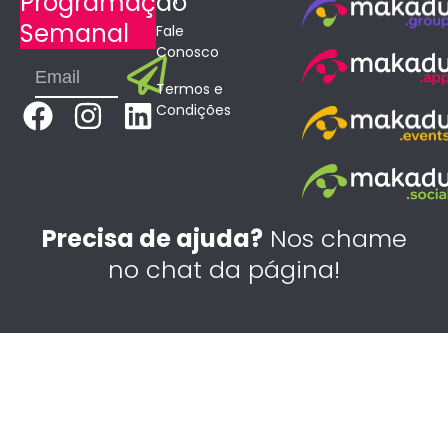
Programação
Semanal
Fale
Conosco
Submit
Email
Termos e
F
I
L
Condições
a
n
i
c
s
n
e
t
k
b
a
e
Precisa de ajuda?
Nos chame
o
g
d
no chat da página!
o
r
i
k
a
n
m