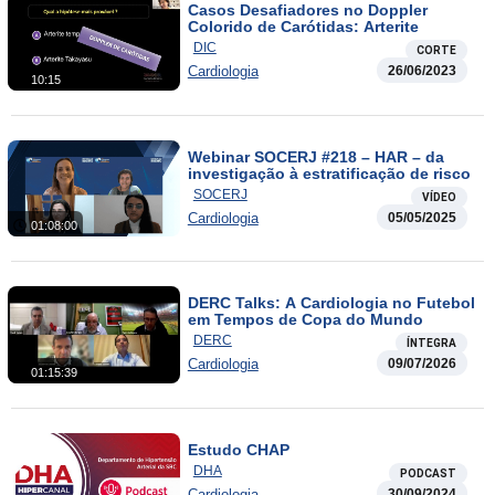
Casos Desafiadores no Doppler
Colorido de Carótidas: Arterite
DIC
CORTE
Cardiologia
26/06/2023
10:15
Webinar SOCERJ #218 – HAR – da
investigação à estratificação de risco
SOCERJ
VÍDEO
Cardiologia
05/05/2025
01:08:00
DERC Talks: A Cardiologia no Futebol
em Tempos de Copa do Mundo
DERC
ÍNTEGRA
Cardiologia
09/07/2026
01:15:39
Estudo CHAP
DHA
PODCAST
Cardiologia
30/09/2024