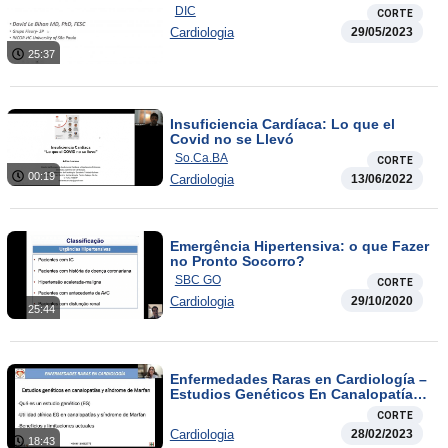
DIC
CORTE
Cardiologia
29/05/2023
25:37
Insuficiencia Cardíaca: Lo que el
Covid no se Llevó
So.Ca.BA
CORTE
00:19
Cardiologia
13/06/2022
Emergência Hipertensiva: o que Fazer
no Pronto Socorro?
SBC GO
CORTE
Cardiologia
29/10/2020
25:44
Enfermedades Raras en Cardiología –
Estudios Genéticos En Canalopatías
Y Sindrome De Marfan
CORTE
Cardiologia
28/02/2023
18:43