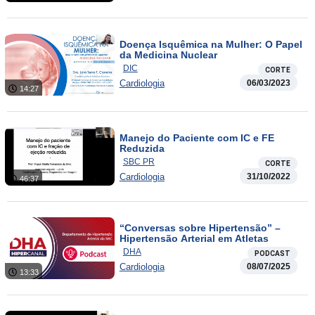
Doença Isquêmica na Mulher: O Papel
da Medicina Nuclear
DIC
CORTE
Cardiologia
06/03/2023
14:27
Manejo do Paciente com IC e FE
Reduzida
SBC PR
CORTE
Cardiologia
31/10/2022
46:37
“Conversas sobre Hipertensão” –
Hipertensão Arterial em Atletas
DHA
PODCAST
Cardiologia
08/07/2025
13:33