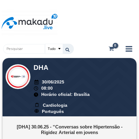
Ir
Main
para
Men
o
conteúdo
Pesquisar
...
DHA
30/06/2025
08:00
Horário oficial: Brasília
Cardiologia
Português
[DHA] 30.06.25 - “Conversas sobre Hipertensão -
Rigidez Arterial em jovens