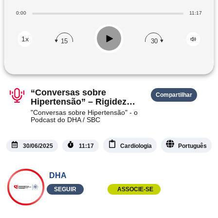
0:00
11:17
Play
1x
15
30
“Conversas sobre
Compartilhar
Hipertensão” – Rigidez
Arterial em jovens
"Conversas sobre Hipertensão" - o
Podcast do DHA / SBC
30/06/2025
11:17
Cardiologia
Português
DHA
SEGUIR
ASSOCIE-SE