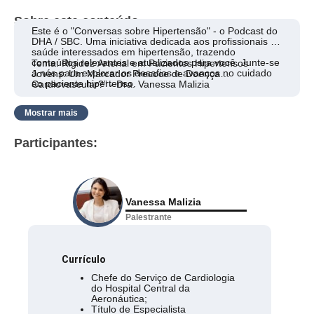
Sobre este conteúdo
Este é o "Conversas sobre Hipertensão" - o Podcast do
DHA / SBC. Uma iniciativa dedicada aos profissionais de
saúde interessados em hipertensão, trazendo
conteúdos relevantes e atualizados para você. Junte-se
Tema: Rigidez Arterial em Pacientes Hipertensos
a nós para explorar os desafios e avanços no cuidado
Jovens: Um Marcador Precoce de Doença
ao paciente hipertenso.
Cardiovascular?” - Dra. Vanessa Malizia
Mostrar mais
Participantes:
Vanessa Malizia
Palestrante
Currículo
Chefe do Serviço de Cardiologia
do Hospital Central da
Aeronáutica;
Título de Especialista