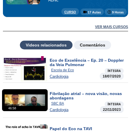
CURSO
17 Aulas
9 Horas
VER MAIS CURSOS
Videos relacionados
Comentários
Eco de Excelência – Ep. 20 – Doppler
da Veia Pulmonar
Escola de Eco
ÍNTEGRA
Cardiologia
18/07/2020
Fibrilação atrial – nova visão, novas
abordagens
SBC BA
ÍNTEGRA
46:58
Cardiologia
22/11/2023
Papel do Eco na TAVI