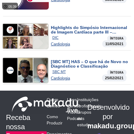
05:39
Highlights do Simpósio Internacional
de Imagem Cardíaca parte III –
Ecografia Vascular
DIC
ÍNTEGRA
Cardiologia
11/05/2021
[SBC MT] HAS – O que há de Novo no
Diagnóstico e Classificação
SBC MT
ÍNTEGRA
Cardiologia
25/02/2021
Quem
Lives
Instituições
Desenvolvido
Somos
Cursos
Profissionais
Vídeos
Grupos
por
Receba
Como
Podcasts
de
Produzir
makadu.grou
estudo
nossa
Depoimentos