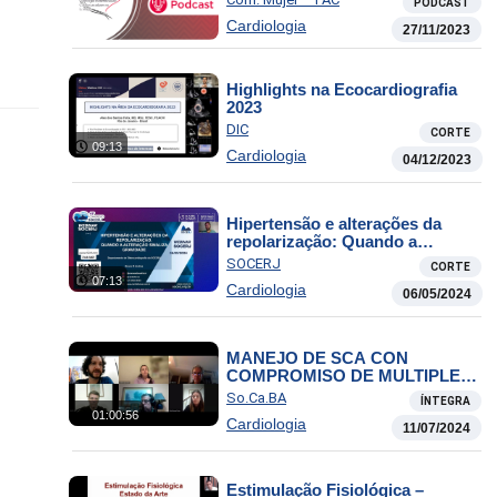
PODCAST
Cardiologia
27/11/2023
Highlights na Ecocardiografia
2023
DIC
CORTE
09:13
Cardiologia
04/12/2023
Hipertensão e alterações da
repolarização: Quando a
alteração sinaliza gravidade
SOCERJ
CORTE
07:13
Cardiologia
06/05/2024
MANEJO DE SCA CON
COMPROMISO DE MULTIPLES
VASOS.
So.Ca.BA
ÍNTEGRA
01:00:56
Cardiologia
11/07/2024
Estimulação Fisiológica –