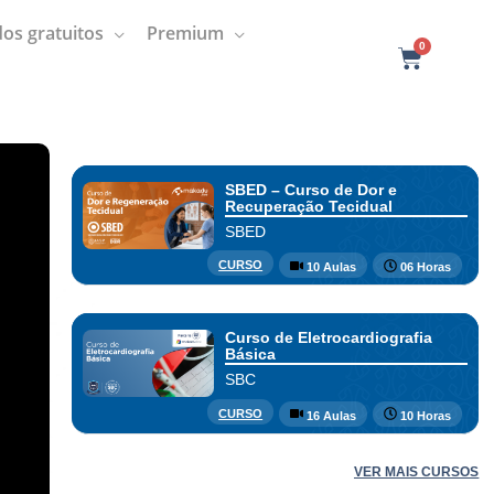
os gratuitos
Premium
0
C
a
r
t
SBED – Curso de Dor e
Recuperação Tecidual
SBED
CURSO
10 Aulas
06 Horas
Curso de Eletrocardiografia
Básica
SBC
CURSO
16 Aulas
10 Horas
VER MAIS CURSOS