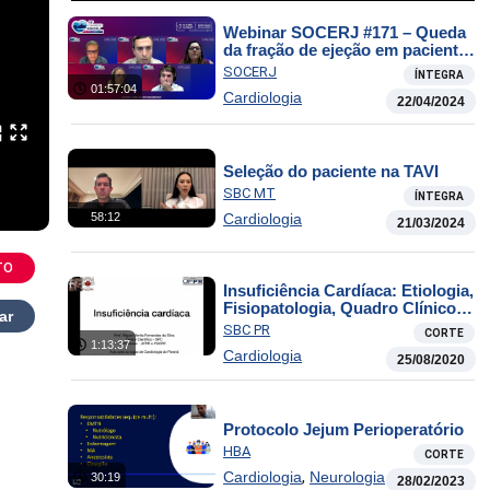
Webinar SOCERJ #171 – Queda
da fração de ejeção em paciente
em tratamento de câncer de
SOCERJ
ÍNTEGRA
mama: a importância de novas
01:57:04
Cardiologia
tecnologias, como o trabalho
22/04/2024
miocárdico
Seleção do paciente na TAVI
SBC MT
ÍNTEGRA
Cardiologia
58:12
21/03/2024
TO
Insuficiência Cardíaca: Etiologia,
Fisiopatologia, Quadro Clínico,
ar
Diagnóstico, Tratamento
SBC PR
CORTE
1:13:37
Cardiologia
25/08/2020
Protocolo Jejum Perioperatório
HBA
CORTE
,
Cardiologia
Neurologia
30:19
28/02/2023