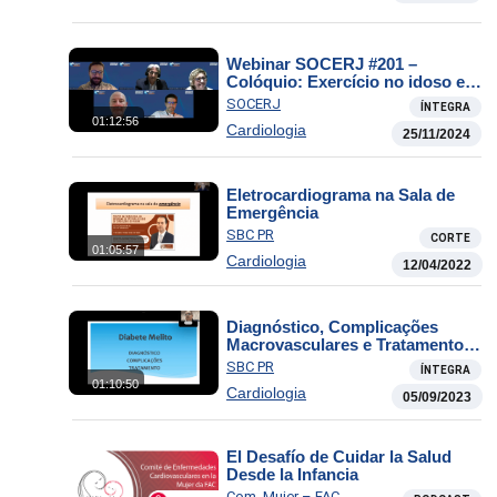
Webinar SOCERJ #201 –
Colóquio: Exercício no idoso e
muito idoso
SOCERJ
ÍNTEGRA
01:12:56
Cardiologia
25/11/2024
Eletrocardiograma na Sala de
Emergência
SBC PR
CORTE
01:05:57
Cardiologia
12/04/2022
Diagnóstico, Complicações
Macrovasculares e Tratamento
Atual do DM tipo 2
SBC PR
ÍNTEGRA
01:10:50
Cardiologia
05/09/2023
El Desafío de Cuidar la Salud
Desde la Infancia
Com. Mujer – FAC