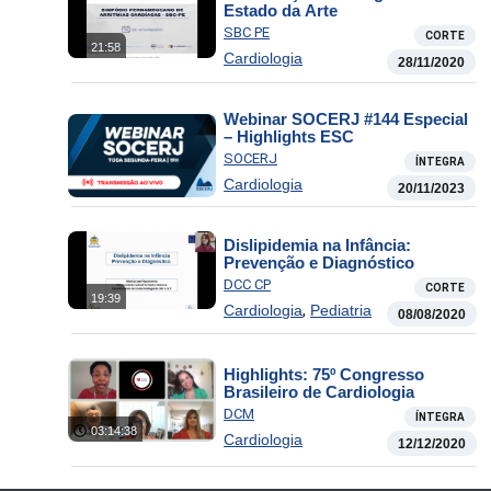
Estado da Arte
SBC PE
CORTE
21:58
Cardiologia
28/11/2020
Webinar SOCERJ #144 Especial
– Highlights ESC
SOCERJ
ÍNTEGRA
Cardiologia
20/11/2023
Dislipidemia na Infância:
Prevenção e Diagnóstico
DCC CP
CORTE
19:39
,
Cardiologia
Pediatria
08/08/2020
Highlights: 75º Congresso
Brasileiro de Cardiologia
DCM
ÍNTEGRA
03:14:38
Cardiologia
12/12/2020