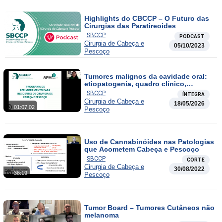
Highlights do CBCCP – O Futuro das
Cirurgias das Paratireoides
SBCCP
PODCAST
Cirurgia de Cabeça e
05/10/2023
Pescoço
Tumores malignos da cavidade oral:
etiopatogenia, quadro clínico,
diagnóstico e abordagens
SBCCP
ÍNTEGRA
terapêuticas
Cirurgia de Cabeça e
18/05/2026
01:07:02
Pescoço
Uso de Cannabinóides nas Patologias
que Acometem Cabeça e Pescoço
SBCCP
CORTE
Cirurgia de Cabeça e
30/08/2022
38:19
Pescoço
Tumor Board – Tumores Cutâneos não
melanoma