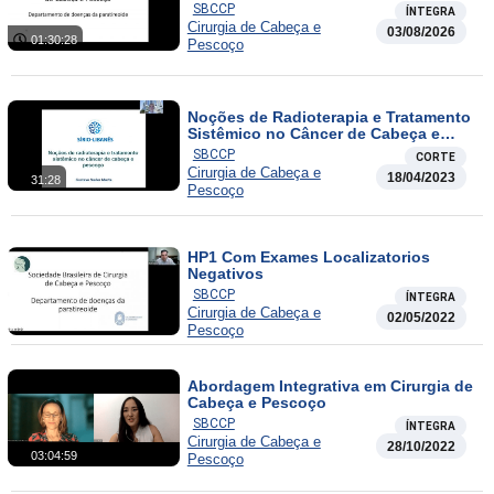
SBCCP
ÍNTEGRA
Cirurgia de Cabeça e
03/08/2026
01:30:28
Pescoço
Noções de Radioterapia e Tratamento
Sistêmico no Câncer de Cabeça e
Pescoço
SBCCP
CORTE
Cirurgia de Cabeça e
18/04/2023
31:28
Pescoço
HP1 Com Exames Localizatorios
Negativos
SBCCP
ÍNTEGRA
Cirurgia de Cabeça e
02/05/2022
Pescoço
Abordagem Integrativa em Cirurgia de
Cabeça e Pescoço
SBCCP
ÍNTEGRA
Cirurgia de Cabeça e
28/10/2022
03:04:59
Pescoço