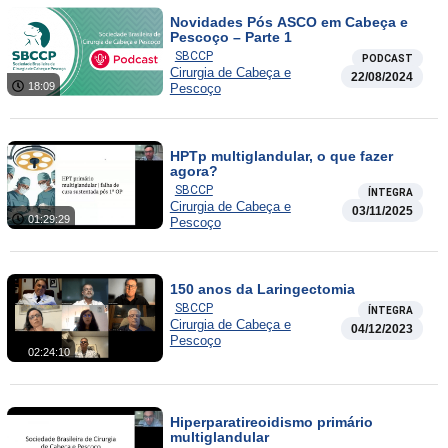
Novidades Pós ASCO em Cabeça e
Pescoço – Parte 1
SBCCP
PODCAST
Cirurgia de Cabeça e
22/08/2024
18:09
Pescoço
HPTp multiglandular, o que fazer
agora?
SBCCP
ÍNTEGRA
Cirurgia de Cabeça e
03/11/2025
01:29:29
Pescoço
150 anos da Laringectomia
SBCCP
ÍNTEGRA
Cirurgia de Cabeça e
04/12/2023
Pescoço
02:24:10
Hiperparatireoidismo primário
multiglandular