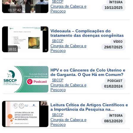
SBCCP
ÍNTEGRA
Cirurgia de Cabeça e
10/11/2025
01:37:42
Pescoço
Videoaula – Complicações do
tratamento das doenças congênitas
SBCCP
VÍDEO
Cirurgia de Cabeça e
29/07/2025
18:01
Pescoço
HPV e os Cânceres de Colo Uterino e
de Garganta. O Que Há em Comum?
SBCCP
PODCAST
Cirurgia de Cabeça e
01/02/2024
Pescoço
Leitura Crítica de Artigos Científicos e
a Importância da Pesquisa na
Graduação
SBCCP
ÍNTEGRA
Cirurgia de Cabeça e
08/12/2020
Pescoço