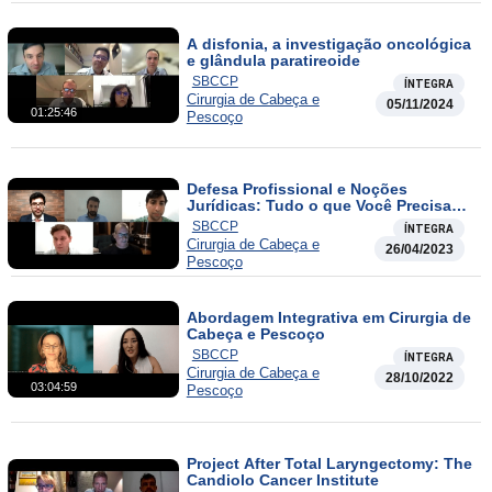
A disfonia, a investigação oncológica
e glândula paratireoide
SBCCP
ÍNTEGRA
Cirurgia de Cabeça e
05/11/2024
01:25:46
Pescoço
Defesa Profissional e Noções
Jurídicas: Tudo o que Você Precisa
Saber para Atuar sem Medo
SBCCP
ÍNTEGRA
Cirurgia de Cabeça e
26/04/2023
Pescoço
Abordagem Integrativa em Cirurgia de
Cabeça e Pescoço
SBCCP
ÍNTEGRA
Cirurgia de Cabeça e
28/10/2022
03:04:59
Pescoço
Project After Total Laryngectomy: The
Candiolo Cancer Institute