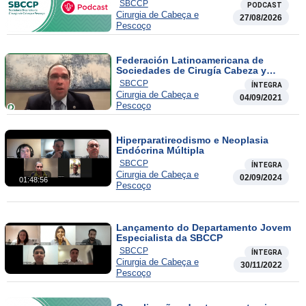
SBCCP
PODCAST
Cirurgia de Cabeça e
27/08/2026
Pescoço
Federación Latinoamericana de
Sociedades de Cirugía Cabeza y
Cuello 2021
SBCCP
ÍNTEGRA
Cirurgia de Cabeça e
04/09/2021
Pescoço
Hiperparatireodismo e Neoplasia
Endócrina Múltipla
SBCCP
ÍNTEGRA
Cirurgia de Cabeça e
02/09/2024
01:48:56
Pescoço
Lançamento do Departamento Jovem
Especialista da SBCCP
SBCCP
ÍNTEGRA
Cirurgia de Cabeça e
30/11/2022
Pescoço