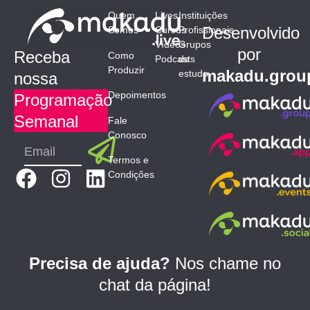
Quem
Lives
Instituições
Desenvolvido
Somos
Cursos
Profissionais
Vídeos
Grupos
por
Receba
Como
Podcasts
de
Produzir
makadu.grou
estudo
nossa
Depoimentos
Programação
Semanal
Fale
Conosco
Submit
Email
Termos e
F
I
L
Condições
a
n
i
c
s
n
e
t
k
b
a
e
Precisa de ajuda?
Nos chame no
o
g
d
chat da página!
o
r
i