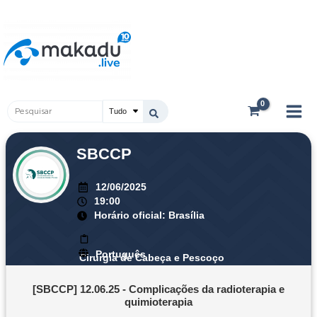
Ir
Main
para
Men
o
conteúdo
Pesquisar
...
SBCCP
12/06/2025
19:00
Horário oficial: Brasília
Português
Cirurgia de Cabeça e Pescoço
[SBCCP] 12.06.25 - Complicações da radioterapia e
quimioterapia