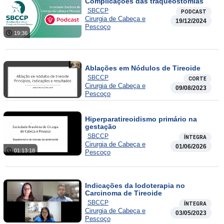
Complicações das traqueostomias
SBCCP
PODCAST
Cirurgia de Cabeça e
19/12/2024
Pescoço
19:36
Ablações em Nódulos de Tireoide
SBCCP
CORTE
Cirurgia de Cabeça e
09/08/2023
Pescoço
Hiperparatireoidismo primário na
gestação
SBCCP
ÍNTEGRA
Cirurgia de Cabeça e
01/06/2026
01:13:18
Pescoço
Indicações da Iodoterapia no
Carcinoma de Tireoide
SBCCP
ÍNTEGRA
Cirurgia de Cabeça e
03/05/2023
Pescoço