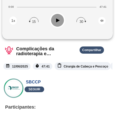
0:00
47:41
Play
1x
15
30
Complicações da
Compartilhar
radioterapia e
quimioterapia
12/06/2025
47:41
Cirurgia de Cabeça e Pescoço
SBCCP
SEGUIR
Participantes: