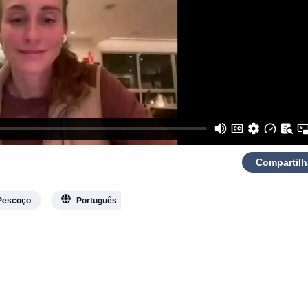
Compartilh
 Pescoço
Português