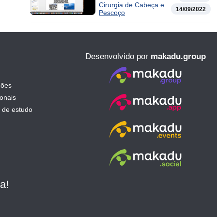
Salivares N0
Cirurgia de Cabeça e
14/09/2022
Pescoço
Desenvolvido por
makadu.group
ções
ionais
 de estudo
a!