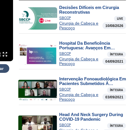
Decisões Difíceis em Cirurgia
Reconstrutivas
SBCCP
LIVE
Cirurgia de Cabeça e
10/08/2026
Pescoço
Hospital Da Beneficência
Portuguesa: Avanços Em
Preservação De Órgão Cirúrgica
SBCCP
ÍNTEGRA
E Não Cirúrgica No Tratamento
Cirurgia de Cabeça e
Do Câncer De Laringe
04/09/2021
Pescoço
ar
Intervenção Fonoaudiológica Em
Pacientes Submetidos À
Radioterapia E Quimioterapia: O
SBCCP
ÍNTEGRA
Que Há De Novo?
Cirurgia de Cabeça e
03/09/2021
Pescoço
Head And Neck Surgery During
COVID-19 Pandemic
SBCCP
ÍNTEGRA