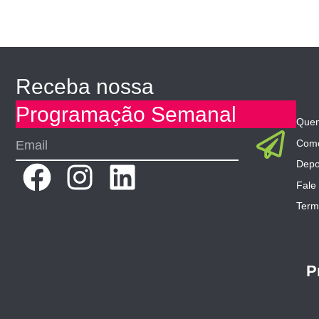
Receba nossa
Programação Semanal
Que
Sub
Email
Como
Depo
F
I
L
Fale
a
n
i
Term
c
s
n
e
t
k
P
b
a
e
o
g
d