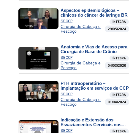
Aspectos epidemiológicos –
clínicos do câncer de laringe BR
SBCCP
ÍNTEGRA
Cirurgia de Cabeça e
55:45
29/05/2024
Pescoço
Anatomia e Vias de Acesso para
Cirurgia de Base de Crânio
SBCCP
ÍNTEGRA
Cirurgia de Cabeça e
04/03/2020
Pescoço
PTH intraoperatório –
implantação em serviços de CCP
SBCCP
ÍNTEGRA
Cirurgia de Cabeça e
01:28:52
01/04/2024
Pescoço
Indicação e Extensão dos
Esvaziamentos Cervicais nos
Tumores das Glândulas
SBCCP
ÍNTEGRA