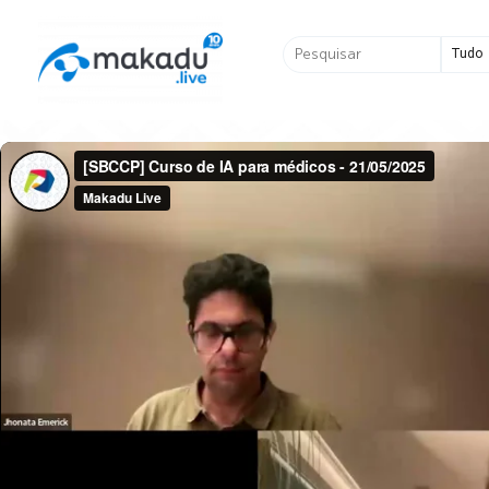
Ir
para
Pesquisar
o
...
conteúdo