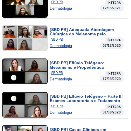
SBD PB
ÍNTEGRA
Dermatologia
17/05/2021
[SBD PB] Adequada Abordagem
Cirúrgica do Melanoma pelo
Dermatologista
SBD PB
ÍNTEGRA
Dermatologia
07/12/2020
[SBD PB] Eflúvio Telógeno:
Mecanismo e Propedêutica
SBD PB
ÍNTEGRA
Dermatologia
17/08/2020
[SBD PB] Eflúvio Telógeno – Parte II:
Exames Laboratoriais e Tratamento
SBD PB
ÍNTEGRA
Dermatologia
31/08/2020
[SBD PB] Casos Clínicos em