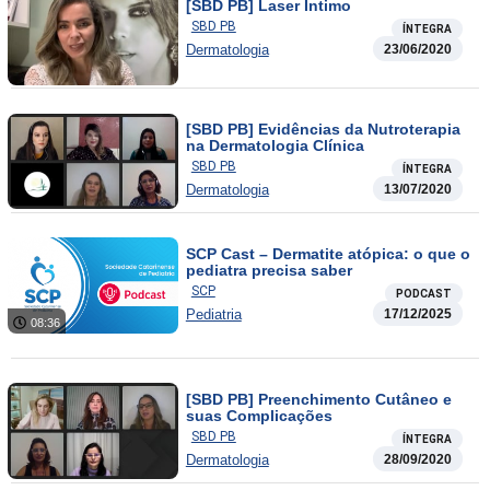
[SBD PB] Laser Íntimo
SBD PB
ÍNTEGRA
Dermatologia
23/06/2020
[SBD PB] Evidências da Nutroterapia
na Dermatologia Clínica
SBD PB
ÍNTEGRA
Dermatologia
13/07/2020
SCP Cast – Dermatite atópica: o que o
pediatra precisa saber
SCP
PODCAST
Pediatria
17/12/2025
08:36
[SBD PB] Preenchimento Cutâneo e
suas Complicações
SBD PB
ÍNTEGRA
Dermatologia
28/09/2020