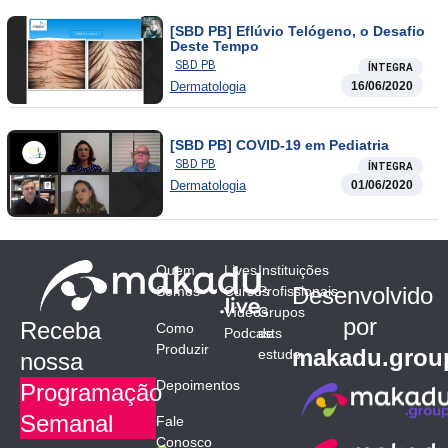
[SBD PB] Eflúvio Telógeno, o Desafio
Deste Tempo
SBD PB
ÍNTEGRA
Dermatologia
16/06/2020
[SBD PB] COVID-19 em Pediatria
SBD PB
ÍNTEGRA
Dermatologia
01/06/2020
Quem
Lives
Instituições
Desenvolvido
Somos
Cursos
Profissionais
Vídeos
Grupos
por
Receba
Como
Podcasts
de
Produzir
makadu.grou
estudo
nossa
Depoimentos
Programação
Semanal
Fale
Conosco