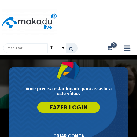
Ir
Main
para
Men
o
conteúdo
Pesquisar
...
Você precisa estar logado para assistir a
este vídeo.