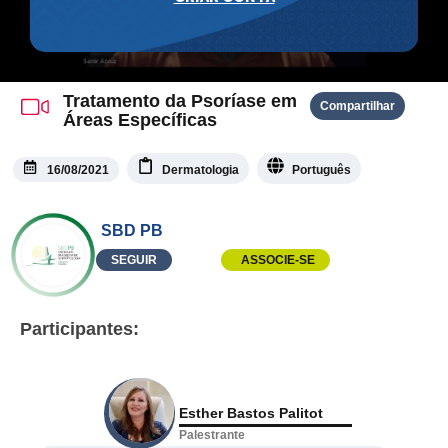
Tratamento da Psoríase em
Compartilhar
Áreas Específicas
16/08/2021
Dermatologia
Português
SBD PB
SEGUIR
ASSOCIE-SE
Participantes:
Esther Bastos Palitot
Palestrante