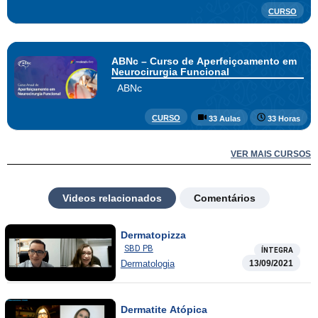
CURSO
ABNc – Curso de Aperfeiçoamento em
Neurocirurgia Funcional
ABNc
CURSO
33 Aulas
33 Horas
VER MAIS CURSOS
Videos relacionados
Comentários
Dermatopizza
SBD PB
ÍNTEGRA
Dermatologia
13/09/2021
Dermatite Atópica