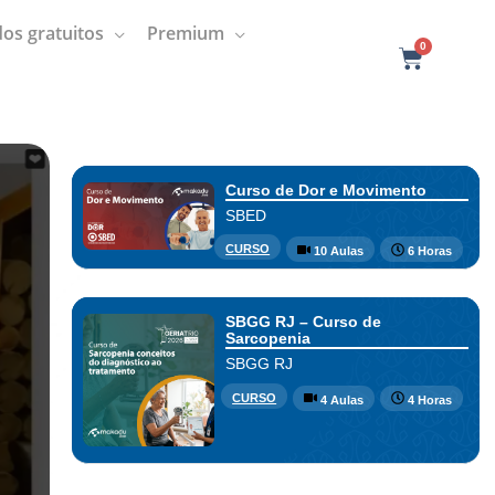
os gratuitos
Premium
0
C
a
r
t
Curso de Dor e Movimento
SBED
CURSO
10 Aulas
6 Horas
SBGG RJ – Curso de
Sarcopenia
SBGG RJ
CURSO
4 Aulas
4 Horas