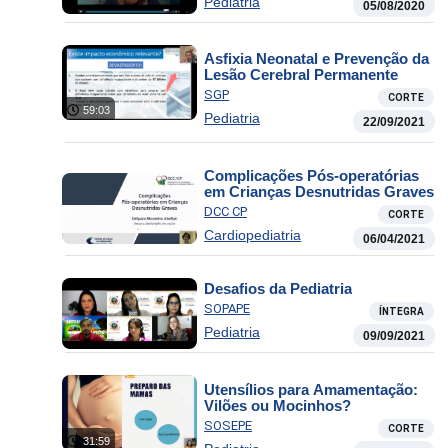
Pediatria
05/08/2020
Asfixia Neonatal e Prevenção da
Lesão Cerebral Permanente
SGP
CORTE
59:03
Pediatria
22/09/2021
Complicações Pós-operatórias
em Crianças Desnutridas Graves
DCC CP
CORTE
Cardiopediatria
06/04/2021
Desafios da Pediatria
SOPAPE
ÍNTEGRA
Pediatria
09/09/2021
Utensílios para Amamentação:
Vilões ou Mocinhos?
SOSEPE
CORTE
31:59