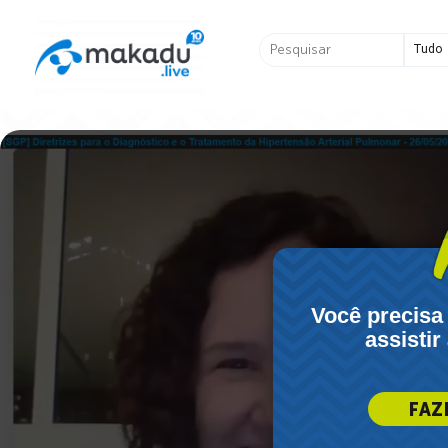
Ir
para
Pesquisar
o
...
conteúdo
Você precisa
assistir