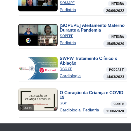
SOMAPE
ÍNTEGRA
Pediatria
20/09/2022
[SOPEPE] Aleitamento Materno
Durante a Pandemia
SOPEPE
ÍNTEGRA
Pediatria
15/05/2020
SWPW Tratamento Clínico x
Ablação
DCC CP
PODCAST
Cardiologia
14/03/2023
O Coração da Criança e COVID-
19
SGP
CORTE
33:49
,
Cardiologia
Pediatria
11/06/2020