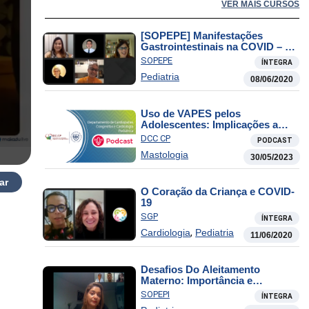
VER MAIS CURSOS
[SOPEPE] Manifestações
Gastrointestinais na COVID – Pt
II
SOPEPE
ÍNTEGRA
Pediatria
08/06/2020
Uso de VAPES pelos
Adolescentes: Implicações a
Curto, Médio e Longo Prazo
DCC CP
PODCAST
Mastologia
30/05/2023
ar
O Coração da Criança e COVID-
19
SGP
ÍNTEGRA
,
Cardiologia
Pediatria
11/06/2020
Desafios Do Aleitamento
Materno: Importância e
Incentivos no Contexto da
SOPEPI
ÍNTEGRA
Pandemia