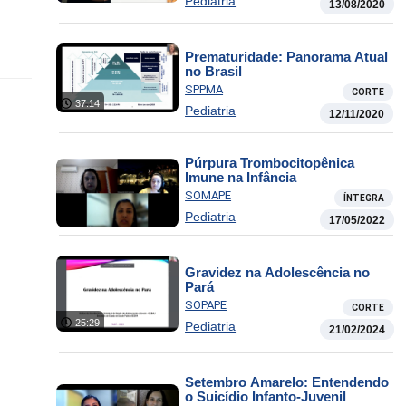
Pediatria
13/08/2020
Prematuridade: Panorama Atual
no Brasil
SPPMA
CORTE
37:14
Pediatria
12/11/2020
Púrpura Trombocitopênica
Imune na Infância
SOMAPE
ÍNTEGRA
Pediatria
17/05/2022
Gravidez na Adolescência no
Pará
SOPAPE
CORTE
25:29
Pediatria
21/02/2024
Setembro Amarelo: Entendendo
o Suicídio Infanto-Juvenil