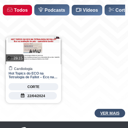
r
o
a
k
Todos
Podcasts
Vídeos
Corte
m
29:15
Cardiologia
Hot Topics do ECO na
Tetralogia de Fallot – Eco na
avaliação do pós-operatório
tardio
CORTE
22/04/2024
VER MAIS