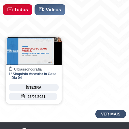
r
o
a
k
Todos
Vídeos
m
Ultrassonografia
1º Simpósio Vascular in Casa
– Dia 04
ÍNTEGRA
23/06/2021
VER MAIS