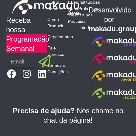
Quem
Lives
Instituições
Desenvolvido
Somos
Cursos
Profissionais
Vídeos
Grupos
por
Receba
Como
Podcasts
de
Produzir
makadu.grou
estudo
nossa
Depoimentos
Programação
Semanal
Fale
Conosco
Submit
Email
Termos e
F
I
L
Condições
a
n
i
c
s
n
e
t
k
b
a
e
Precisa de ajuda?
Nos chame no
o
g
d
chat da página!
o
r
i